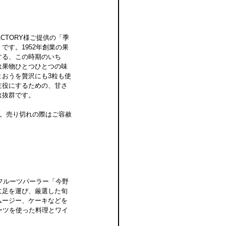
FACTORY様ご提供の「季
です。1952年創業の果
する、この時期のいち
は果物ひとつひとつの味
まおうを贅沢にも3粒も使
主役にするための、甘さ
は抜群です。
す。売り切れの際はご容赦
＆フルーツパーラー「今野
に足を運び、厳選した旬
ムージー、ケーキなどを
ーツを使った料理とワイ
                         