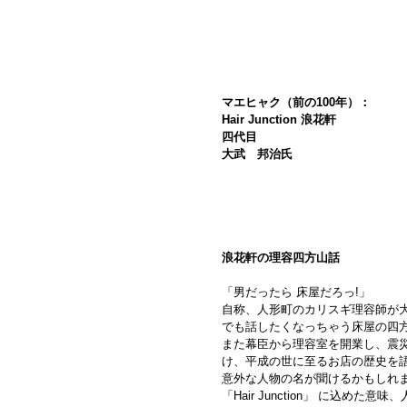
マエヒャク（前の100年）：
Hair Junction 浪花軒 
四代目
大武　邦治氏 
浪花軒の理容四方山話
「男だったら 床屋だろっ!」
自称、人形町のカリスギ理容師が
でも話したくなっちゃう床屋の四方
また幕臣から理容室を開業し、震災
け、平成の世に至るお店の歴史を
意外な人物の名が聞けるかもしれ
「Hair Junction」 に込めた