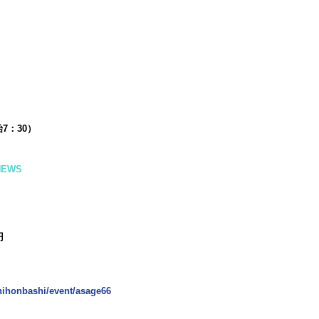
始7：30）
NEWS
円
nihonbashi/event/asage66