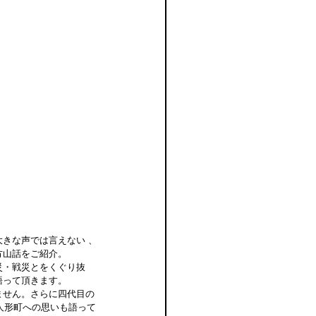
大きな声では言えない 、
山話をご紹介。
・戦災とをくぐり抜
語って頂きます。
ません。さらに四代目の 
意味、人形町への思いも語って