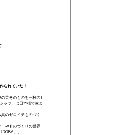
ズ
で作られていた！
彼の芸そのものを一枚のT
Tシャツ」は日本橋で生ま
る真のゼロイチものづく
ターやものづくりの世界
DOBA」。