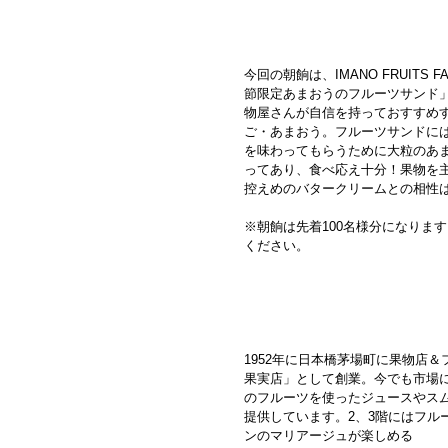
今回の朝餉は、IMANO FRUITS 
節限定あまおうのフルーツサンド」
物屋さんが自信を持っておすすめ
ご・あまおう。フルーツサンドに
を味わってもらうために大粒のあ
ってあり、食べ応え十分！果物を
控えめのバタークリームとの相性
※朝餉は先着100名様分になりま
ください。
1952年に日本橋茅場町に果物店
果実店」として創業。今でも市場
のフルーツを使ったジュースやス
提供しています。2、3階にはフル
ンのマリアージュが楽しめる                    