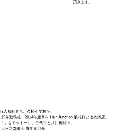
頂きます。
まれ人形町育ち。久松小学校卒。
5年勤務後、2014年屋号を Hair Junction 浪花軒と改め帰店。
ろっ！」をモットーに、三代目と共に奮闘中。
二丁目三之部町会 青年副部長。